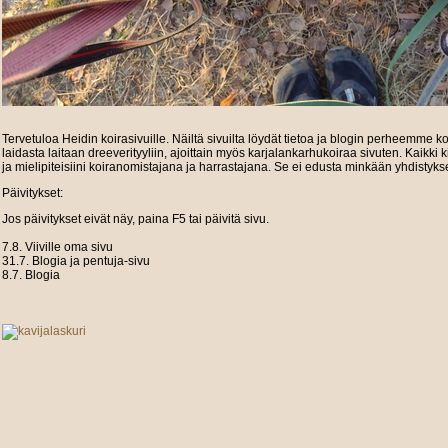
Tervetuloa Heidin koirasivuille. Näiltä sivuilta löydät tietoa ja blogin perheemme k
laidasta laitaan dreeverityyliin, ajoittain myös karjalankarhukoiraa sivuten. Kaikki 
ja mielipiteisiini koiranomistajana ja harrastajana. Se ei edusta minkään yhdistyksen
Päivitykset:
Jos päivitykset eivät näy, paina F5 tai päivitä sivu.
7.8. Viiville oma sivu
31.7. Blogia ja pentuja-sivu
8.7. Blogia